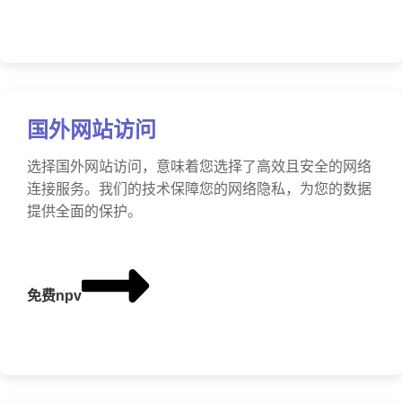
国外网站访问
选择国外网站访问，意味着您选择了高效且安全的网络
连接服务。我们的技术保障您的网络隐私，为您的数据
提供全面的保护。
免费npv