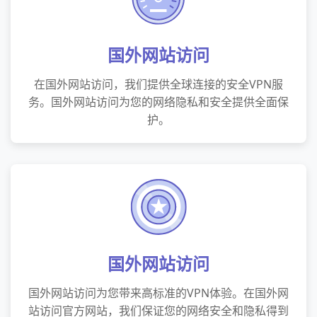
国外网站访问
在国外网站访问，我们提供全球连接的安全VPN服
务。国外网站访问为您的网络隐私和安全提供全面保
护。
国外网站访问
国外网站访问为您带来高标准的VPN体验。在国外网
站访问官方网站，我们保证您的网络安全和隐私得到