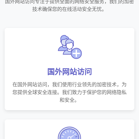
国外网站访问专注于提供全面的网络安全服务，我们的加密
技术确保您的在线活动安全无忧。
国外网站访问
在国外网站访问，我们使用行业领先的加密技术，为
您提供全球安全连接。我们致力于保护您的网络隐私
和安全。