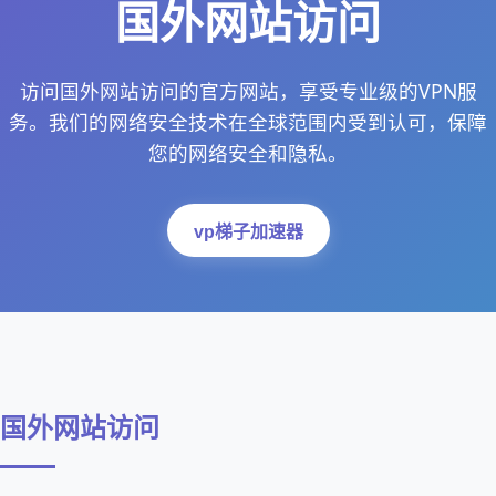
国外网站访问
访问国外网站访问的官方网站，享受专业级的VPN服
务。我们的网络安全技术在全球范围内受到认可，保障
您的网络安全和隐私。
vp梯子加速器
国外网站访问