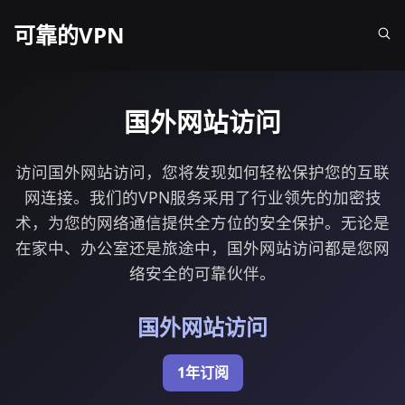
可靠的VPN
国外网站访问
访问国外网站访问，您将发现如何轻松保护您的互联
网连接。我们的VPN服务采用了行业领先的加密技
术，为您的网络通信提供全方位的安全保护。无论是
在家中、办公室还是旅途中，国外网站访问都是您网
络安全的可靠伙伴。
国外网站访问
1年订阅